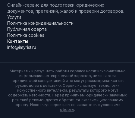
Онлайн-сервис для подготовки юридических
документов, претензий, жалоб и проверки договоров.
Услуги
Политика конфиденциальности
Публичная оферта
Политика cookies
Контакты
info@imyrist.ru
Материалы и результаты работы сервиса носят исключительно
информационно-справочный характер, не являются
юридической консультацией и не могут рассматриваться как
руководство к действию. Сервис использует технологии
искусственного интеллекта, результаты которого могут
содержать неточности. Перед принятием юридически значимых
решений рекомендуется обратиться к квалифицированному
юристу. Используя сервис, вы соглашаетесь с условиями
оферты
.