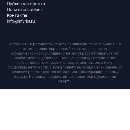
Публичная оферта
Политика cookies
Контакты
info@imyrist.ru
Материалы и результаты работы сервиса носят исключительно
информационно-справочный характер, не являются
юридической консультацией и не могут рассматриваться как
руководство к действию. Сервис использует технологии
искусственного интеллекта, результаты которого могут
содержать неточности. Перед принятием юридически значимых
решений рекомендуется обратиться к квалифицированному
юристу. Используя сервис, вы соглашаетесь с условиями
оферты
.