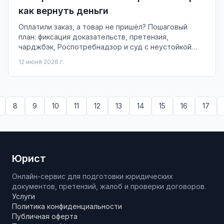
как вернуть деньги
Оплатили заказ, а товар не пришёл? Пошаговый
план: фиксация доказательств, претензия,
чарджбэк, Роспотребнадзор и суд с неустойкой
0,5% в день.
12 июня 2026 г.
8
9
10
11
12
13
14
15
16
17
Юрист
Онлайн-сервис для подготовки юридических
документов, претензий, жалоб и проверки договоров.
Услуги
Политика конфиденциальности
Публичная оферта