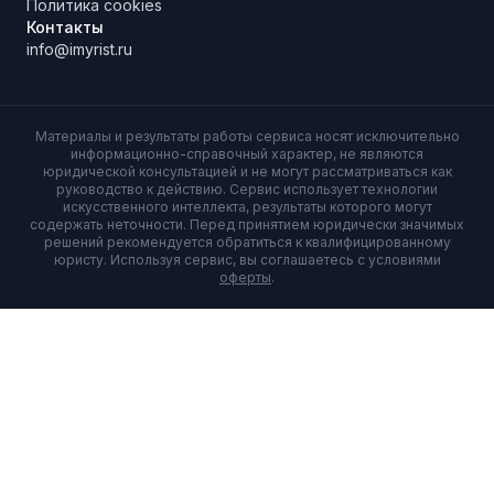
Политика cookies
Контакты
info@imyrist.ru
Материалы и результаты работы сервиса носят исключительно
информационно-справочный характер, не являются
юридической консультацией и не могут рассматриваться как
руководство к действию. Сервис использует технологии
искусственного интеллекта, результаты которого могут
содержать неточности. Перед принятием юридически значимых
решений рекомендуется обратиться к квалифицированному
юристу. Используя сервис, вы соглашаетесь с условиями
оферты
.