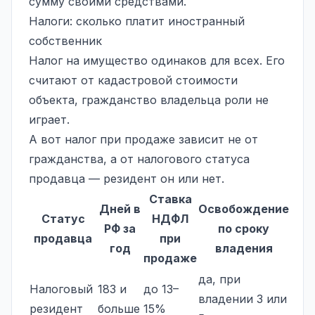
сумму своими средствами.
Налоги: сколько платит иностранный
собственник
Налог на имущество
одинаков для всех. Его
считают от кадастровой стоимости
объекта, гражданство владельца роли не
играет.
А вот налог при продаже зависит не от
гражданства, а от налогового статуса
продавца — резидент он или нет.
Ставка
Дней в
Освобождение
Статус
НДФЛ
РФ за
по сроку
продавца
при
год
владения
продаже
да, при
Налоговый
183 и
до 13–
владении 3 или
резидент
больше
15%