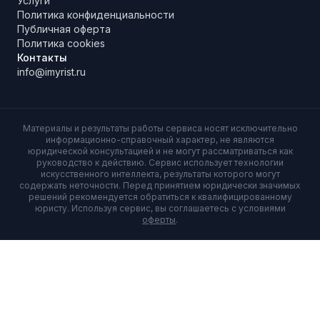
Услуги
Политика конфиденциальности
Публичная оферта
Политика cookies
Контакты
info@imyrist.ru
Материалы и результаты работы сервиса носят исключительно
информационно-справочный характер, не являются
юридической консультацией и не могут рассматриваться как
руководство к действию. Сервис использует технологии
искусственного интеллекта, результаты которого могут
содержать неточности. Перед принятием юридически значимых
решений рекомендуется обратиться к квалифицированному
юристу. Используя сервис, вы соглашаетесь с условиями
оферты
.