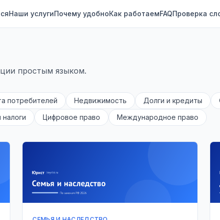
ся
Наши услуги
Почему удобно
Как работаем
FAQ
Проверка сл
кции простым языком.
та потребителей
Недвижимость
Долги и кредиты
и налоги
Цифровое право
Международное право
СЕМЬЯ И НАСЛЕДСТВО