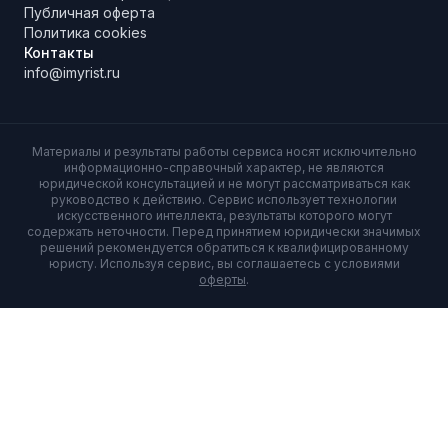
Публичная оферта
Политика cookies
Контакты
info@imyrist.ru
Материалы и результаты работы сервиса носят исключительно
информационно-справочный характер, не являются
юридической консультацией и не могут рассматриваться как
руководство к действию. Сервис использует технологии
искусственного интеллекта, результаты которого могут
содержать неточности. Перед принятием юридически значимых
решений рекомендуется обратиться к квалифицированному
юристу. Используя сервис, вы соглашаетесь с условиями
оферты
.