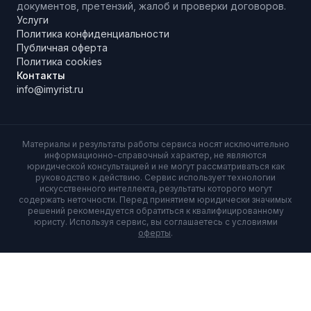
документов, претензий, жалоб и проверки договоров.
Услуги
Политика конфиденциальности
Публичная оферта
Политика cookies
Контакты
info@imyrist.ru
Материалы и результаты работы сервиса носят исключительно
информационно-справочный характер, не являются
юридической консультацией и не могут рассматриваться как
руководство к действию. Сервис использует технологии
искусственного интеллекта, результаты которого могут
содержать неточности. Перед принятием юридически значимых
решений рекомендуется обратиться к квалифицированному
юристу. Используя сервис, вы соглашаетесь с условиями
оферты
.