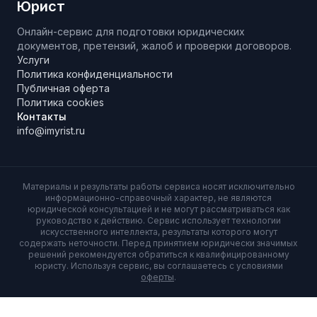
Юрист
Онлайн-сервис для подготовки юридических
документов, претензий, жалоб и проверки договоров.
Услуги
Политика конфиденциальности
Публичная оферта
Политика cookies
Контакты
info@imyrist.ru
Материалы и результаты работы сервиса носят исключительно
информационно-справочный характер, не являются
юридической консультацией и не могут рассматриваться как
руководство к действию. Сервис использует технологии
искусственного интеллекта, результаты которого могут
содержать неточности. Перед принятием юридически значимых
решений рекомендуется обратиться к квалифицированному
юристу. Используя сервис, вы соглашаетесь с условиями
оферты
.