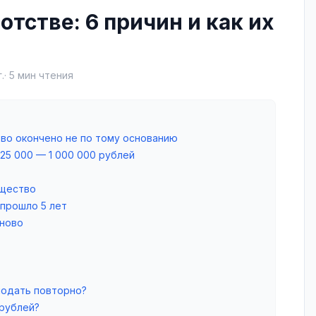
тстве: 6 причин и как их
.
·
5
мин чтения
тво окончено не по тому основанию
 25 000 — 1 000 000 рублей
ущество
 прошло 5 лет
аново
подать повторно?
 рублей?