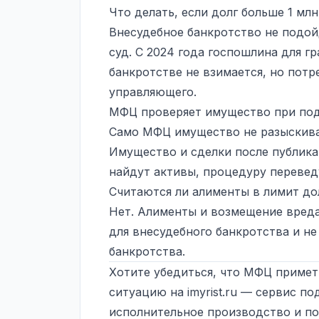
Что делать, если долг больше 1 млн
Внесудебное банкротство не подой
суд
. С 2024 года госпошлина для г
банкротстве не взимается, но пот
управляющего.
МФЦ проверяет имущество при по
Само МФЦ имущество не разыскива
Имущество и сделки после публик
найдут активы, процедуру переведу
Считаются ли алименты в лимит до
Нет. Алименты и возмещение вред
для внесудебного банкротства и н
банкротства.
Хотите убедиться, что МФЦ примет
ситуацию на
imyrist.ru
— сервис под
исполнительное производство и по