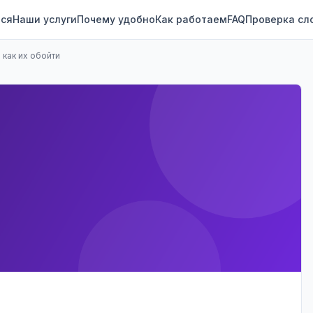
ся
Наши услуги
Почему удобно
Как работаем
FAQ
Проверка сл
 как их обойти