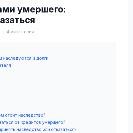
ами умершего:
азаться
 г.
·
4
мин чтения
м наследуются и долги
ателя
ем стоит наследство?
азаться от кредитов умершего?
принять наследство или отказаться?