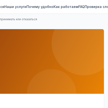
ся
Наши услуги
Почему удобно
Как работаем
FAQ
Проверка сл
принимать или отказаться