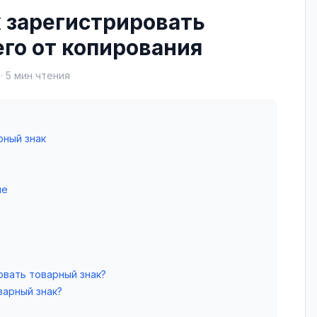
к зарегистрировать
его от копирования
.
·
5
мин чтения
рный знак
ие
вать товарный знак?
варный знак?