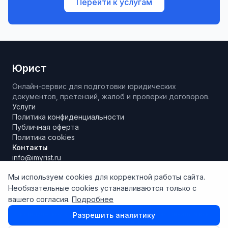
Перейти к услугам
Юрист
Онлайн-сервис для подготовки юридических
документов, претензий, жалоб и проверки договоров.
Услуги
Политика конфиденциальности
Публичная оферта
Политика cookies
Контакты
info@imyrist.ru
Мы используем cookies для корректной работы сайта.
Необязательные cookies устанавливаются только с
Материалы и результаты работы сервиса носят исключительно
вашего согласия.
Подробнее
информационно-справочный характер, не являются
юридической консультацией и не могут рассматриваться как
Разрешить аналитику
руководство к действию. Сервис использует технологии