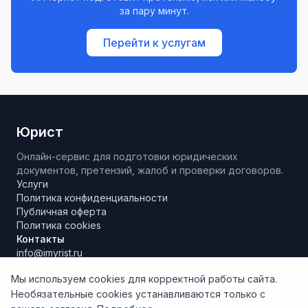
за пару минут.
Перейти к услугам
Юрист
Онлайн-сервис для подготовки юридических
документов, претензий, жалоб и проверки договоров.
Услуги
Политика конфиденциальности
Публичная оферта
Политика cookies
Контакты
info@imyrist.ru
Мы используем cookies для корректной работы сайта.
Необязательные cookies устанавливаются только с
Материалы и результаты работы сервиса носят исключительно