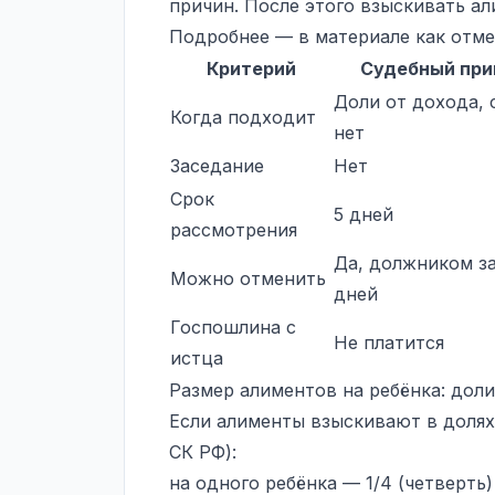
причин. После этого взыскивать а
Подробнее — в материале
как отм
Критерий
Судебный при
Доли от дохода, 
Когда подходит
нет
Заседание
Нет
Срок
5 дней
рассмотрения
Да, должником за
Можно отменить
дней
Госпошлина с
Не платится
истца
Размер алиментов на ребёнка: доли
Если алименты взыскивают в долях 
СК РФ):
на одного ребёнка — 1/4 (четверть)