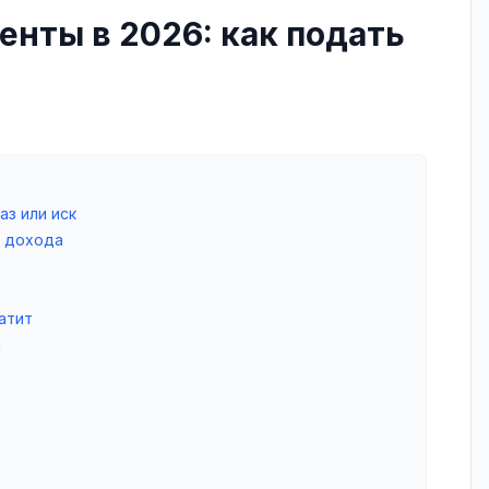
енты в 2026: как подать
аз или иск
т дохода
атит
ы