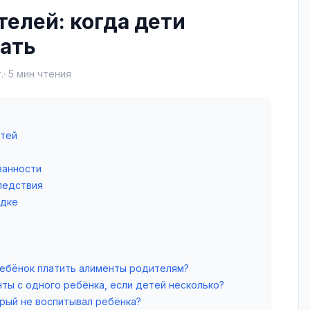
елей: когда дети
ать
.
·
5
мин чтения
етей
занности
ледствия
ядке
ебёнок платить алименты родителям?
ты с одного ребёнка, если детей несколько?
рый не воспитывал ребёнка?