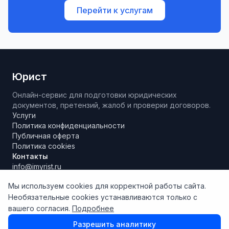
Перейти к услугам
Юрист
Онлайн-сервис для подготовки юридических
документов, претензий, жалоб и проверки договоров.
Услуги
Политика конфиденциальности
Публичная оферта
Политика cookies
Контакты
info@imyrist.ru
Мы используем cookies для корректной работы сайта.
Необязательные cookies устанавливаются только с
Материалы и результаты работы сервиса носят исключительно
вашего согласия.
Подробнее
информационно-справочный характер, не являются
юридической консультацией и не могут рассматриваться как
Разрешить аналитику