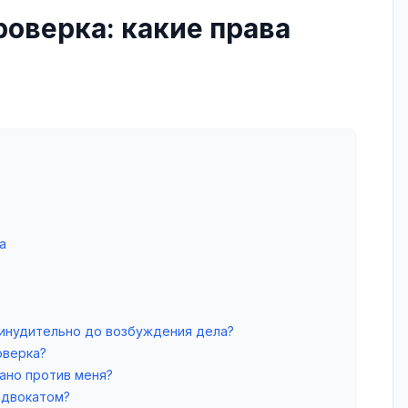
оверка: какие права
а
ринудительно до возбуждения дела?
оверка?
ано против меня?
адвокатом?