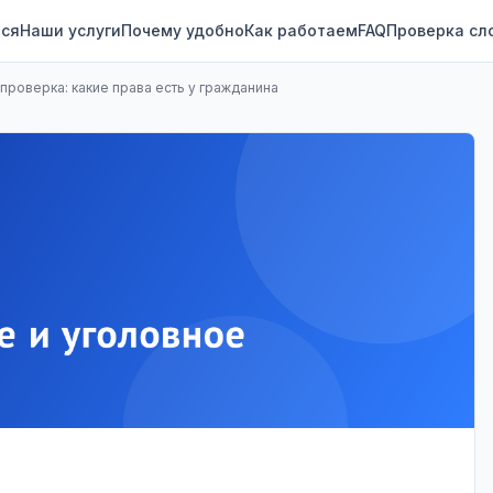
ся
Наши услуги
Почему удобно
Как работаем
FAQ
Проверка сл
роверка: какие права есть у гражданина