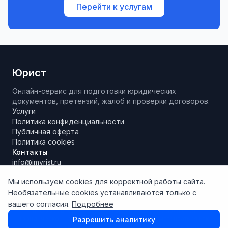
Перейти к услугам
Юрист
Онлайн-сервис для подготовки юридических
документов, претензий, жалоб и проверки договоров.
Услуги
Политика конфиденциальности
Публичная оферта
Политика cookies
Контакты
info@imyrist.ru
Мы используем cookies для корректной работы сайта.
Необязательные cookies устанавливаются только с
Материалы и результаты работы сервиса носят исключительно
вашего согласия.
Подробнее
информационно-справочный характер, не являются
юридической консультацией и не могут рассматриваться как
Разрешить аналитику
руководство к действию. Сервис использует технологии