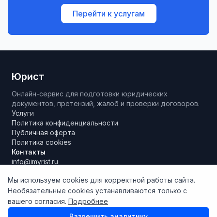
Перейти к услугам
Юрист
Онлайн-сервис для подготовки юридических
документов, претензий, жалоб и проверки договоров.
Услуги
Политика конфиденциальности
Публичная оферта
Политика cookies
Контакты
info@imyrist.ru
Мы используем cookies для корректной работы сайта.
Необязательные cookies устанавливаются только с
Материалы и результаты работы сервиса носят исключительно
вашего согласия.
Подробнее
информационно-справочный характер, не являются
юридической консультацией и не могут рассматриваться как
Разрешить аналитику