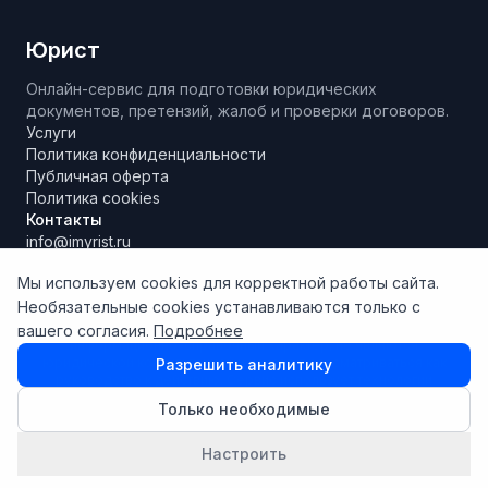
Юрист
Онлайн-сервис для подготовки юридических
документов, претензий, жалоб и проверки договоров.
Услуги
Политика конфиденциальности
Публичная оферта
Политика cookies
Контакты
info@imyrist.ru
Мы используем cookies для корректной работы сайта.
Необязательные cookies устанавливаются только с
Материалы и результаты работы сервиса носят исключительно
вашего согласия.
Подробнее
информационно-справочный характер, не являются
юридической консультацией и не могут рассматриваться как
Разрешить аналитику
руководство к действию. Сервис использует технологии
искусственного интеллекта, результаты которого могут
Только необходимые
содержать неточности. Перед принятием юридически значимых
решений рекомендуется обратиться к квалифицированному
юристу. Используя сервис, вы соглашаетесь с условиями
Настроить
оферты
.