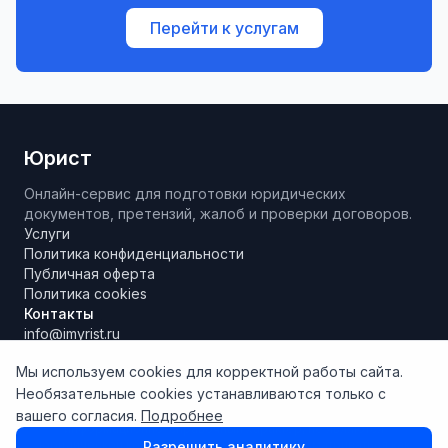
Перейти к услугам
Юрист
Онлайн-сервис для подготовки юридических
документов, претензий, жалоб и проверки договоров.
Услуги
Политика конфиденциальности
Публичная оферта
Политика cookies
Контакты
info@imyrist.ru
Мы используем cookies для корректной работы сайта.
Необязательные cookies устанавливаются только с
Материалы и результаты работы сервиса носят исключительно
вашего согласия.
Подробнее
информационно-справочный характер, не являются
юридической консультацией и не могут рассматриваться как
Разрешить аналитику