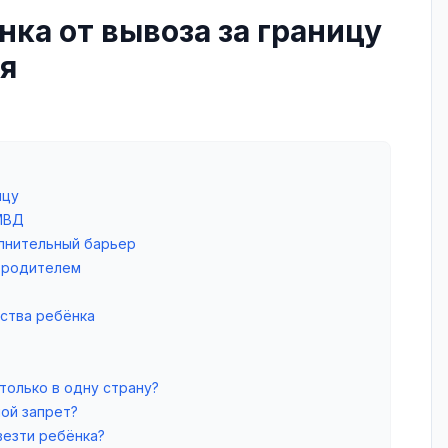
нка от вывоза за границу
ия
ицу
 МВД
олнительный барьер
м родителем
ства ребёнка
только в одну страну?
ой запрет?
везти ребёнка?