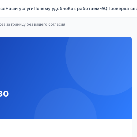
ся
Наши услуги
Почему удобно
Как работаем
FAQ
Проверка сл
оза за границу без вашего согласия