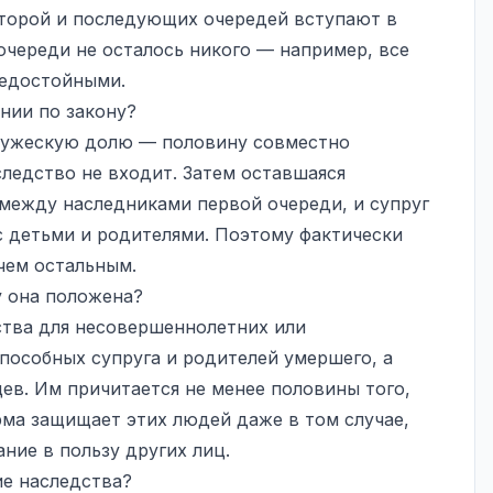
второй и последующих очередей вступают в
 очереди не осталось никого — например, все
недостойными.
нии по закону?
пружескую долю — половину совместно
следство не входит. Затем оставшаяся
 между наследниками первой очереди, и супруг
с детьми и родителями. Поэтому фактически
чем остальным.
у она положена?
ства для несовершеннолетних или
пособных супруга и родителей умершего, а
в. Им причитается не менее половины того,
рма защищает этих людей даже в том случае,
ние в пользу других лиц.
ие наследства?