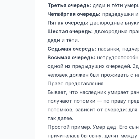
Третья очередь:
дяди и тёти умер
Четвёртая очередь:
прадедушки и
Пятая очередь:
двоюродные внуки 
Шестая очередь:
двоюродные прав
дяди и тёти.
Седьмая очередь:
пасынки, падчер
Восьмая очередь:
нетрудоспособны
одной из предыдущих очередей. Зд
человек должен был проживать с н
Право представления
Бывает, что наследник умирает ра
получают потомки — по праву предс
потомков, зависит от очереди: для
так далее.
Простой пример. Умер дед. Его сын
причиталась бы сыну, делят между 