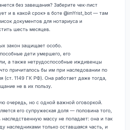
анется без завещания? Заберите чек-лист
ует и в какой срок» в боте
@imYrist_bot
— там
писок документов для нотариуса и
стить шесть месяцев.
ых закон защищает особо.
пособные дети умершего, его
ели, а также нетрудоспособные иждивенцы
 что причиталось бы им при наследовании по
ля
(ст. 1149 ГК РФ). Она работает даже тогда,
щание не в их пользу.
ю очередь, но с одной важной оговоркой.
ляется его супружеская доля — половина того,
в наследственную массу не попадает: она и так
ду наследниками только оставшаяся часть, и