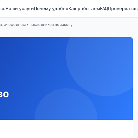
ся
Наши услуги
Почему удобно
Как работаем
FAQ
Проверка сл
: очерёдность наследников по закону