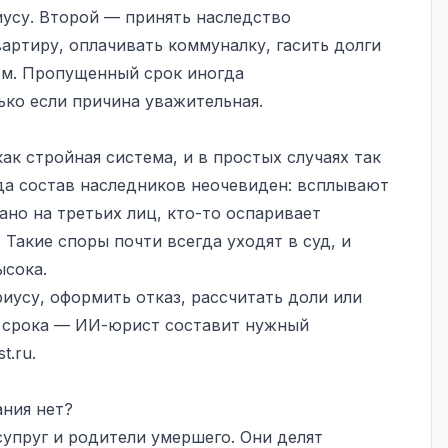
усу. Второй — принять наследство
вартиру, оплачивать коммуналку, гасить долги
ом. Пропущенный срок иногда
ько если причина уважительная.
ак стройная система, и в простых случаях так
гда состав наследников неочевиден: всплывают
но на третьих лиц, кто-то оспаривает
 Такие споры почти всегда уходят в суд, и
ысока.
иусу, оформить отказ, рассчитать доли или
и срока — ИИ-юрист составит нужный
st.ru
.
ания нет?
супруг и родители умершего. Они делят