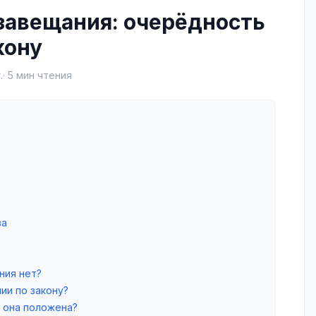
завещания: очерёдность
кону
.
·
5
мин чтения
ва
ния нет?
ии по закону?
у она положена?