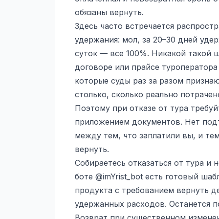
обязаны вернуть.
Здесь часто встречается распрос
удержания: мол, за 20–30 дней уде
суток — все 100%. Никакой такой ш
договоре или прайсе туроператора
которые суды раз за разом призна
столько, сколько реально потрачен
Поэтому при отказе от тура требу
приложением документов. Нет под
между тем, что заплатили вы, и тем
вернуть.
Собираетесь отказаться от тура и н
боте
@imYrist_bot
есть готовый шабл
продукта с требованием вернуть д
удержанных расходов. Останется п
Возврат при существенном измене