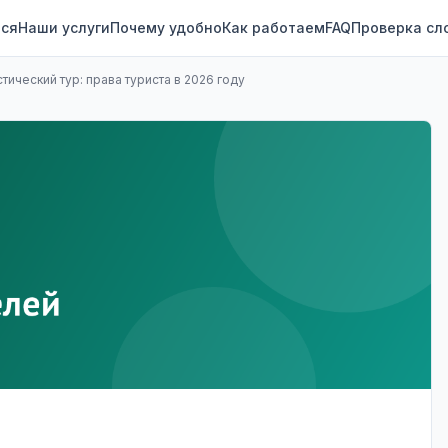
ся
Наши услуги
Почему удобно
Как работаем
FAQ
Проверка сл
стический тур: права туриста в 2026 году