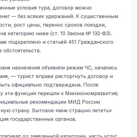
енные условия тура, договор можно
енег — без всяких удержаний. К существенным
ости, рост цены, перенос сроков поездки,
на категорию ниже (ст. 10 Закона № 132-ФЗ).
чае подкреплено и статьёй 451 Гражданского
 обстоятельств.
ране назначения объявили режим ЧС, начались
мия, — турист вправе расторгнуть договор и
 быть официально подтверждена. После
ду эти функции перешли к Минэкономразвития;
официальные рекомендации МИД России
тную страну. Бытовое «мне страшно лететь»
ция государственных органов.
отягивал до заявленной категории, часть услуг