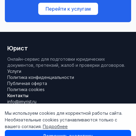
Перейти к услугам
Юрист
Онлайн-сервис для подготовки юридических
документов, претензий, жалоб и проверки договоров.
Услуги
Политика конфиденциальности
Публичная оферта
Политика cookies
Контакты
info@imyrist.ru
Мы используем cookies для корректной работы сайта.
Необязательные cookies устанавливаются только с
Материалы и результаты работы сервиса носят исключительно
вашего согласия.
Подробнее
информационно-справочный характер, не являются
юридической консультацией и не могут рассматриваться как
Разрешить аналитику