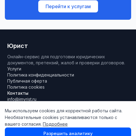
Перейти к услугам
Юрист
Онлайн-сервис для подготовки юридических
документов, претензий, жалоб и проверки договоров.
Услуги
Политика конфиденциальности
Публичная оферта
Политика cookies
Контакты
info@imyrist.ru
Мы используем cookies для корректной работы сайта.
Необязательные cookies устанавливаются только с
Материалы и результаты работы сервиса носят исключительно
вашего согласия.
Подробнее
информационно-справочный характер, не являются
юридической консультацией и не могут рассматриваться как
Разрешить аналитику