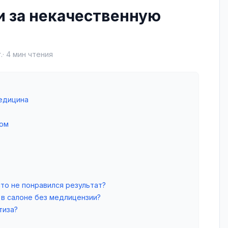
и за некачественную
.
·
4
мин чтения
едицина
вом
то не понравился результат?
 в салоне без медлицензии?
тиза?