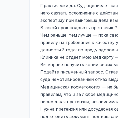
Практически да. Суд оценивает кач
него связать осложнение с действ
экспертизу при выигрыше дела взы
В какой срок подавать претензию?
Чем раньше, тем лучше — пока све
правилу на требования к качеству 
давности
3 года; по вреду здоровь
Клиника не отдаёт мою медкарту —
Вы вправе получить копии своих ме
Подайте письменный запрос. Отказ
суде немотивированный отказ выдат
Медицинская косметология — не быт
правилам, что и за любое медицинс
письменная претензия, независимая 
Нужна претензия или досудебная 
подготовить документ под ваш слу