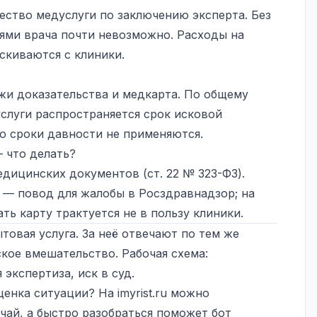
ество медуслуги по заключению эксперта. Без
иями врача почти невозможно. Расходы на
скиваются с клиники.
жи доказательства и медкарта. По общему
услуги распространяется
срок исковой
ю сроки давности не применяются.
 что делать?
дицинских документов (ст. 22 № 323-ФЗ).
 — повод для жалобы в Росздравнадзор; на
ь карту трактуется не в пользу клиники.
овая услуга. За неё отвечают по тем же
кое вмешательство. Рабочая схема:
экспертиза, иск в суд.
оценка ситуации? На
imyrist.ru
можно
чай, а быстро разобраться поможет бот