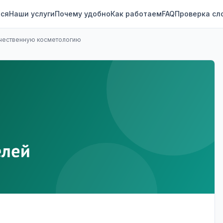
ся
Наши услуги
Почему удобно
Как работаем
FAQ
Проверка сл
качественную косметологию