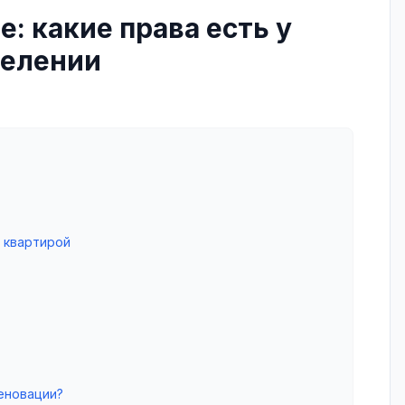
: какие права есть у
селении
 квартирой
реновации?