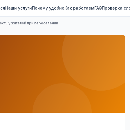
ся
Наши услуги
Почему удобно
Как работаем
FAQ
Проверка сл
 есть у жителей при переселении