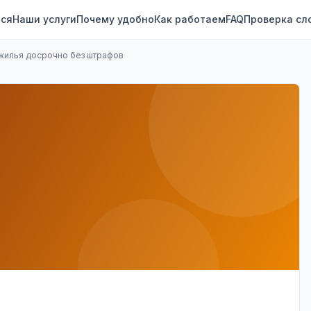
ся
Наши услуги
Почему удобно
Как работаем
FAQ
Проверка сл
 жилья досрочно без штрафов