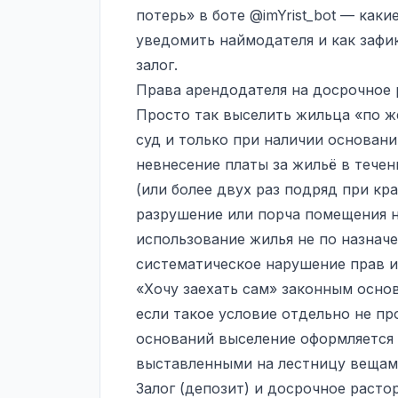
потерь» в боте
@imYrist_bot
— какие
уведомить наймодателя и как зафи
залог.
Права арендодателя на досрочное
Просто так выселить жильца «по ж
суд и только при наличии основани
невнесение платы за жильё в тече
(или более двух раз подряд при кр
разрушение или порча помещения 
использование жилья не по назнач
систематическое нарушение прав и
«Хочу заехать сам» законным основ
если такое условие отдельно не пр
оснований выселение оформляется 
выставленными на лестницу вещам
Залог (депозит) и досрочное раст