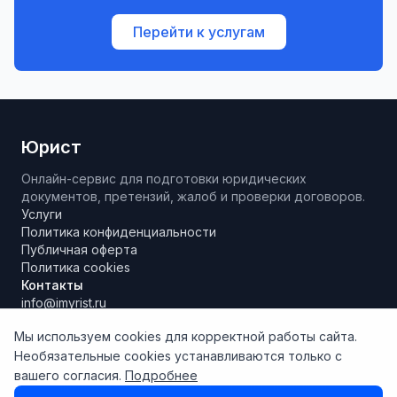
Перейти к услугам
Юрист
Онлайн-сервис для подготовки юридических
документов, претензий, жалоб и проверки договоров.
Услуги
Политика конфиденциальности
Публичная оферта
Политика cookies
Контакты
info@imyrist.ru
Мы используем cookies для корректной работы сайта.
Необязательные cookies устанавливаются только с
Материалы и результаты работы сервиса носят исключительно
вашего согласия.
Подробнее
информационно-справочный характер, не являются