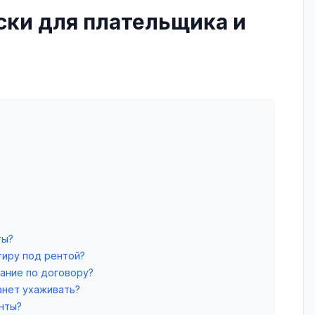
ски для плательщика и
ты?
тиру под рентой?
ание по договору?
анет ухаживать?
нты?