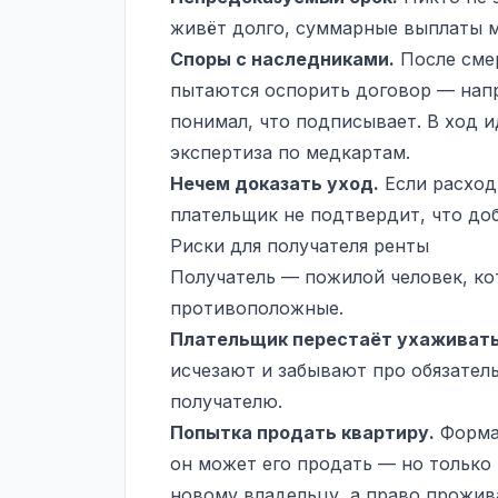
живёт долго, суммарные выплаты м
Споры с наследниками.
После смер
пытаются оспорить договор — напр
понимал, что подписывает. В ход 
экспертиза по медкартам.
Нечем доказать уход.
Если расход
плательщик не подтвердит, что до
Риски для получателя ренты
Получатель — пожилой человек, ко
противоположные.
Плательщик перестаёт ухаживать
исчезают и забывают про обязател
получателю.
Попытка продать квартиру.
Формал
он может его продать — но только 
новому владельцу, а право прожива