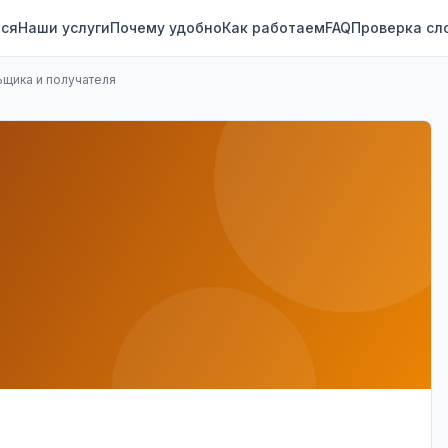
ся
Наши услуги
Почему удобно
Как работаем
FAQ
Проверка сл
ьщика и получателя