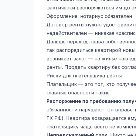
фактически распоряжаться им до с
Оформление: нотариус обязателен
Договор ренты нужно удостоверить 
недействителен — никакая «распис
Дальше переход права собственнос
так распорядиться квартирой новый
возникает залог — на жильё наклад
ренты. Продать квартиру без соглас
Риски для плательщика ренты
Плательщик — это тот, кто получает
главные опасности такие.
Расторжение по требованию полу
обязанности нарушают, он вправе т
ГК РФ). Квартира возвращается ему
плательщику чаще всего не компен
Непредсказуемый срок.
Никто не з