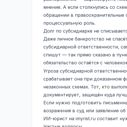
мнение. А если столкнулись со схе
обращении в правоохранительные о
процессуальную роль.
Долг по субсидиарке не списывает
Даже личное банкротство не спасёт
субсидиарной ответственности, сам
спишут — так прямо сказано в пункт
обязательство остаётся с человеко
Угроза субсидиарной ответственнос
срабатывает она при доказанном ф
незаконных схемах. Тот, кто выпол
документирует, защищён куда лучш
Если нужно подготовить письменны
возражения в суд или заявление о
ИИ-юрист на
imyrist.ru
составит ну
Частые вопросы