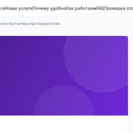
ся
Наши услуги
Почему удобно
Как работаем
FAQ
Проверка сл
ного бухгалтера при банкротстве