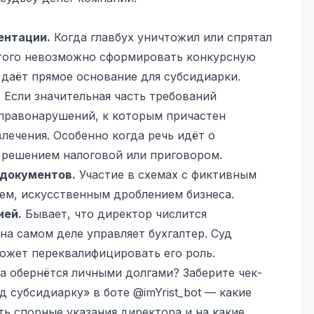
ентации.
Когда главбух уничтожил или спрятал
этого невозможно сформировать конкурсную
З даёт прямое основание для субсидиарки.
.
Если значительная часть требований
правонарушений, к которым причастен
влечения. Особенно когда речь идёт о
 решением налоговой или приговором.
документов.
Участие в схемах с фиктивным
ем, искусственным дроблением бизнеса.
ией.
Бывает, что директор числится
на самом деле управляет бухгалтер. Суд
может переквалифицировать его роль.
а обернётся личными долгами? Заберите чек-
од субсидиарку» в боте
@imYrist_bot
— какие
ть спорные указания директора и на какие