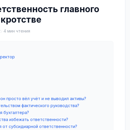
тственность главного
нкротстве
.
·
4
мин чтения
иректор
 он просто вёл учёт и не выводил активы?
тельством фактического руководства?
я бухгалтера?
ства избежать ответственности?
я от субсидиарной ответственности?