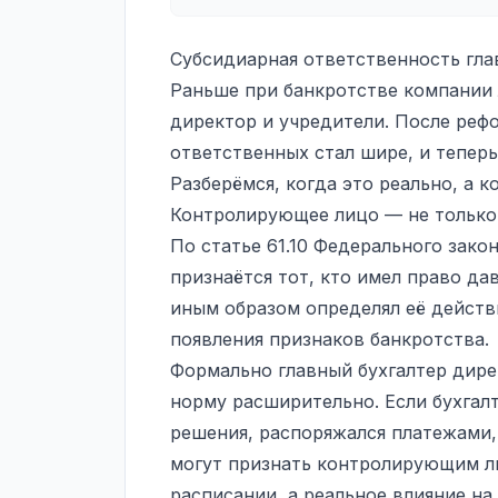
Субсидиарная ответственность гла
Раньше при банкротстве компании
директор и учредители. После рефо
ответственных стал шире, и теперь
Разберёмся, когда это реально, а к
Контролирующее лицо — не только
По статье 61.10 Федерального зак
признаётся тот, кто имел право да
иным образом определял её действи
появления признаков банкротства.
Формально главный бухгалтер дире
норму расширительно. Если бухгал
решения, распоряжался платежами,
могут признать контролирующим ли
расписании, а реальное влияние на