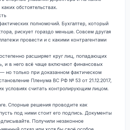
 каких обстоятельствах.
сть
фактических полномочий. Бухгалтер, который
тора, рискует гораздо меньше. Совсем другая
 платежи провести и с какими контрагентами
остепенно расширяет круг лиц, попадающих
, и в него всё чаще включают финансовых
 — но только при доказанном фактическом
тановление Пленума ВС РФ № 53 от 21.12.2017,
ких условиях считать контролирующим лицом.
аге. Спорные решения проводите как
 пусть под ними стоит его подпись. Документы
одписывайте. Получили незаконное
менный отказ или хотя бы своё особое