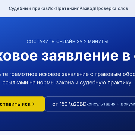
Судебный приказ
Иск
Претензия
Развод
Проверка слов
СОСТАВИТЬ ОНЛАЙН ЗА 2 МИНУТЫ
овое заявление в
те грамотное исковое заявление с правовым обо
ссылками на нормы закона и судебную практику.
ставить иск
от 150 \u20BD
консультация + докум