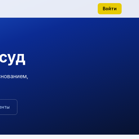
Войти
 суд
снованием,
енты