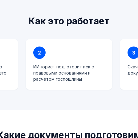
Как это работает
2
3
о
ИИ-юрист подготовит иск с
Скач
его
правовыми основаниями и
доку
расчётом госпошлины
Какие документы подготови