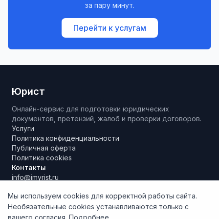
за пару минут.
Перейти к услугам
Юрист
Онлайн-сервис для подготовки юридических
документов, претензий, жалоб и проверки договоров.
Услуги
Политика конфиденциальности
Публичная оферта
Политика cookies
Контакты
info@imyrist.ru
Мы используем cookies для корректной работы сайта.
Необязательные cookies устанавливаются только с
Материалы и результаты работы сервиса носят исключительно
вашего согласия.
Подробнее