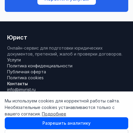
Юрист
Онлайн-сервис для подготовки юридических
документов, претензий, жалоб и проверки договоров.
Услуги
Политика конфиденциальности
Публичная оферта
Политика cookies
Контакты
info@imyrist.ru
Мы используем cookies для корректной работы сайта.
Необязательные cookies устанавливаются только с
Материалы и результаты работы сервиса носят исключительно
вашего согласия.
Подробнее
информационно-справочный характер, не являются
юридической консультацией и не могут рассматриваться как
Разрешить аналитику
руководство к действию. Сервис использует технологии
искусственного интеллекта, результаты которого могут