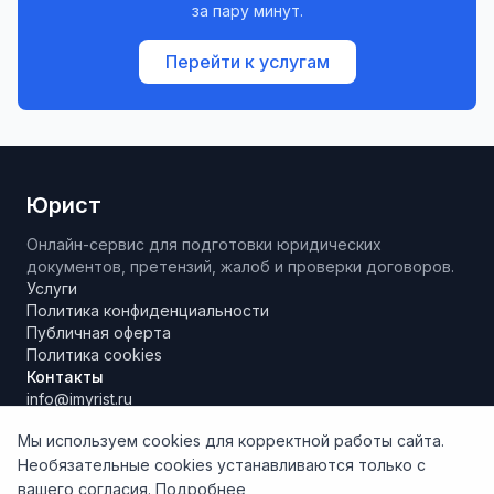
за пару минут.
Перейти к услугам
Юрист
Онлайн-сервис для подготовки юридических
документов, претензий, жалоб и проверки договоров.
Услуги
Политика конфиденциальности
Публичная оферта
Политика cookies
Контакты
info@imyrist.ru
Мы используем cookies для корректной работы сайта.
Необязательные cookies устанавливаются только с
Материалы и результаты работы сервиса носят исключительно
вашего согласия.
Подробнее