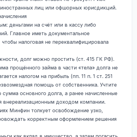
и иностранных лиц или офшорных юрисдикций.
начисления
м: деньгами на счёт или в кассу либо
ий. Главное иметь документальное
 чтобы налоговая не переквалифицировала
ности, долг можно простить (ст. 415 ГК РФ).
мма прощённого займа в части «тела» долга не
ется налогом на прибыль (пп. 11 п. 1 ст. 251
езвозмездная помощь от собственника. Учтите
 сумма основного долга, а ранее начисленные
я внереализационным доходом компании.
ниях Минфин толкует освобождение узко,
провождать корректным оформлением решения
ньги как вклад в имущество, а затем погасить