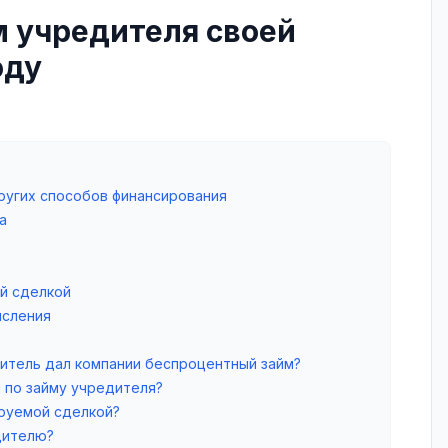
м учредителя своей
оду
ругих способов финансирования
а
й сделкой
исления
итель дал компании беспроцентный займ?
 по займу учредителя?
ируемой сделкой?
дителю?