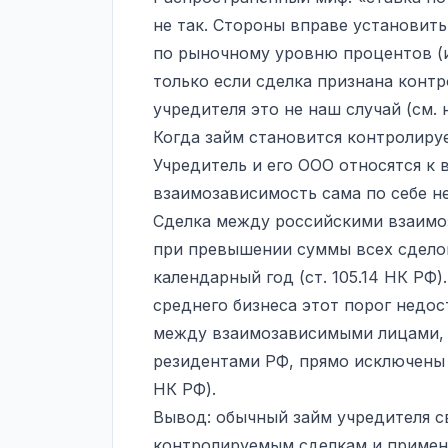
не так. Стороны вправе установит
по рыночному уровню процентов (и
только если сделка признана конт
учредителя это не наш случай (см. 
Когда займ становится контролиру
Учредитель и его ООО относятся к 
взаимозависимость сама по себе н
Сделка между российскими взаимо
при превышении суммы всех сделок
календарный год (ст. 105.14 НК РФ
среднего бизнеса этот порог недо
между взаимозависимыми лицами, 
резидентами РФ, прямо исключены из
НК РФ).
Вывод: обычный займ учредителя с
контролируемым сделкам и примене