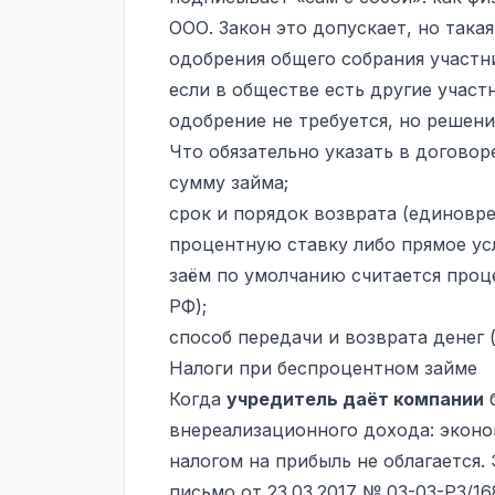
ООО. Закон это допускает, но така
одобрения общего собрания участни
если в обществе есть другие учас
одобрение не требуется, но решен
Что обязательно указать в договор
сумму займа;
срок и порядок возврата (единовре
процентную ставку либо прямое ус
заём по умолчанию считается проц
РФ);
способ передачи и возврата денег (
Налоги при беспроцентном займе
Когда
учредитель даёт компании
б
внереализационного дохода: эконо
налогом на прибыль не облагается.
письмо от 23.03.2017 № 03-03-РЗ/1