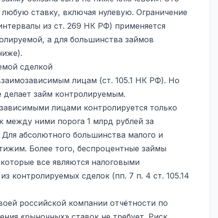
ь любую ставку, включая нулевую. Ограничение
нтервалы из ст. 269 НК РФ) применяется
ролируемой, а для большинства займов
ниже).
емой сделкой
взаимозависимым лицам (ст. 105.1 НК РФ). Но
е делает займ контролируемым.
зависимыми лицами контролируется только
 между ними порога 1 млрд рублей за
). Для абсолютного большинства малого и
стижим. Более того, беспроцентные займы
которые все являются налоговыми
 контролируемых сделок (пп. 7 п. 4 ст. 105.14
воей российской компании отчётности по
ния «рыночных» ставок не требует. Риск