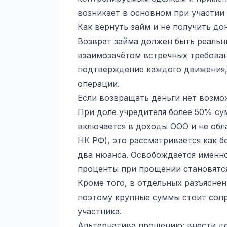
возникает в основном при участи
Как вернуть займ и не получить до
Возврат займа должен быть реальны
взаимозачётом встречных требован
подтверждение каждого движения,
операции.
Если возвращать деньги нет возмож
При доле учредителя более 50% су
включается в доходы ООО и не облага
НК РФ), это рассматривается как б
два нюанса. Освобождается именно
проценты при прощении становятс
Кроме того, в отдельных разъясне
поэтому крупные суммы стоит со
участника.
Альтернатива прощению: внести де