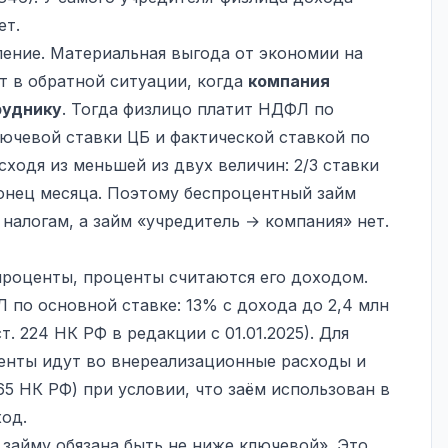
ет.
ление. Материальная выгода от экономии на
ет в обратной ситуации, когда
компания
руднику
. Тогда физлицо платит НДФЛ по
лючевой ставки ЦБ и фактической ставкой по
исходя из меньшей из двух величин: 2/3 ставки
конец месяца. Поэтому беспроцентный займ
налогам, а займ «учредитель → компания» нет.
проценты, проценты считаются его доходом.
по основной ставке: 13% с дохода до 2,4 млн
т. 224 НК РФ в редакции с 01.01.2025). Для
енты идут во внереализационные расходы и
65 НК РФ) при условии, что заём использован в
ход.
 займу обязана быть не ниже ключевой». Это