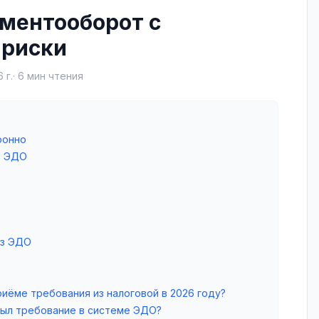
ментооборот с
 риски
 г.
·
6
мин чтения
ронно
з ЭДО
ез ЭДО
риёме требования из налоговой в 2026 году?
крыл требование в системе ЭДО?