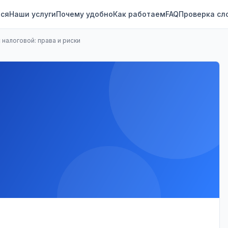
ся
Наши услуги
Почему удобно
Как работаем
FAQ
Проверка сл
налоговой: права и риски