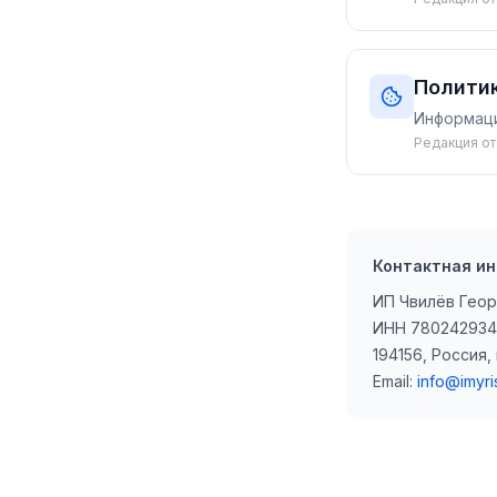
Политик
Информаци
Редакция от
Контактная и
ИП Чвилёв Гео
ИНН 780242934
194156, Россия, 
Email:
info@imyris