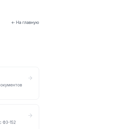
← На главную
документов
с ФЗ-152