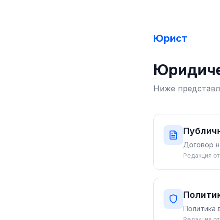
Юрист
Юридиче
Ниже представл
Публич
Договор н
Редакция от
Полити
Политика 
Редакция от